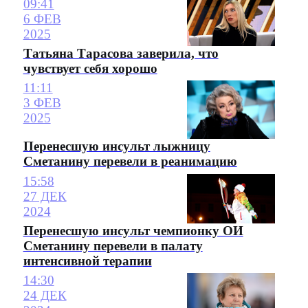
09:41
6 ФЕВ
2025
Татьяна Тарасова заверила, что
чувствует себя хорошо
11:11
3 ФЕВ
2025
Перенесшую инсульт лыжницу
Сметанину перевели в реанимацию
15:58
27 ДЕК
2024
Перенесшую инсульт чемпионку ОИ
Сметанину перевели в палату
интенсивной терапии
14:30
24 ДЕК