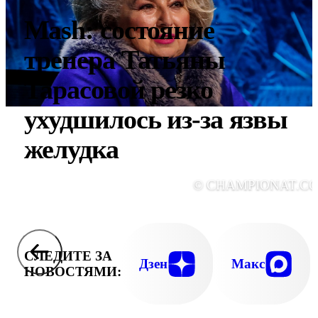
Mash: состояние
тренера Татьяны
Тарасовой резко
ухудшилось из-за язвы
желудка
© CHAMPIONAT.C
СЛЕДИТЕ ЗА
Дзен
Макс
НОВОСТЯМИ: