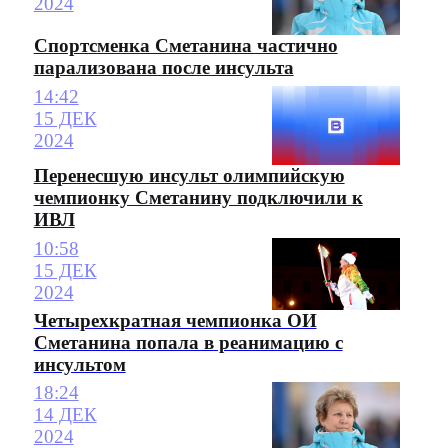
2024
Спортсменка Сметанина частично
парализована после инсульта
14:42
15 ДЕК
2024
Перенесшую инсульт олимпийскую
чемпионку Сметанину подключили к
ИВЛ
10:58
15 ДЕК
2024
Четырехкратная чемпионка ОИ
Сметанина попала в реанимацию с
инсультом
18:24
14 ДЕК
2024