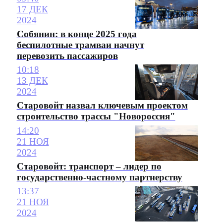
17 ДЕК
2024
Собянин: в конце 2025 года
беспилотные трамваи начнут
перевозить пассажиров
10:18
13 ДЕК
2024
Старовойт назвал ключевым проектом
строительство трассы "Новороссия"
14:20
21 НОЯ
2024
Старовойт: транспорт – лидер по
государственно-частному партнерству
13:37
21 НОЯ
2024