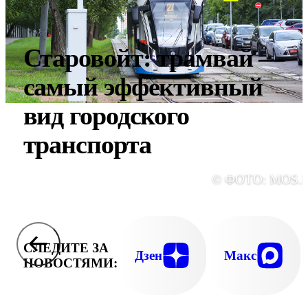
Старовойт: трамвай —
самый эффективный
вид городского
транспорта
© ФОТО: MOS.
СЛЕДИТЕ ЗА
Дзен
Макс
НОВОСТЯМИ: