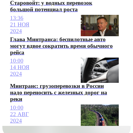
Старовойт: у водных перевозок
большой потенциал роста
13:36
21 НОЯ
2024
Глава Минтранса: беспилотные авто
могут вдвое сократить время обычного
рейса
10:00
14 НОЯ
2024
Минтранс: грузоперевозки в России
надо переносить с железных дорог на
реки
10:00
22 АВГ
2024