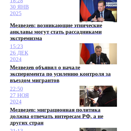
18:28
30 ЯНВ
2025
Медведев: возникающие этнические
анклавы могут стать рассадниками
экстремизма
15:23
26 ДЕК
2024
Медведев объявил о начале
эксперимента по усилению контроля за
въездом мигрантов
22:50
27 НОЯ
2024
Медведев: миграционная политика
должна отвечать интересам РФ, а не
других стран
21:13