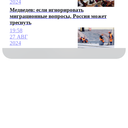
2024
Медведев: если игнорировать
миграционные вопросы, Россия может
треснуть
19:58
27 АВГ
2024