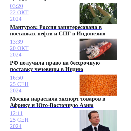
03:20
22 ОКТ
2024
Мантуров: Россия заинтересована в
поставках нефти и СПГ в Индонезию
13:39
20 ОКТ
2024
РФ получила право на бессрочную
поставку чечевицы в Индию
16:50
25 СЕН
2024
Москва нарастила экспорт товаров в
Африку и Юго-Восточную Азию
12:11
25 СЕН
2024