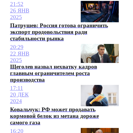
21:52
26 ЯНВ
2025
Патрушев: Россия готова ограничить
экспорт продовольствия ради
стабильности рынка
20:29
22 ЯНВ
2025
Щеголев назвал нехватку кадров
главным ограничителем роста
производства
17:11
20 ДЕК
2024
Ковальчук: РФ может продавать
кормовой белок из метана дороже
самого газа
16:20