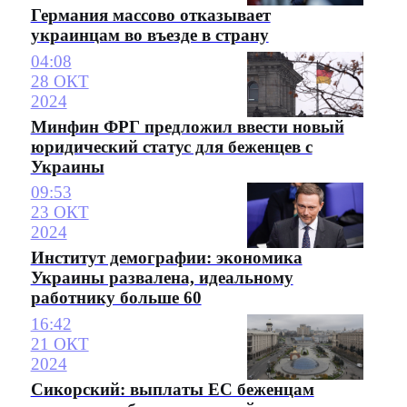
Германия массово отказывает
украинцам во въезде в страну
04:08
28 ОКТ
2024
Минфин ФРГ предложил ввести новый
юридический статус для беженцев с
Украины
09:53
23 ОКТ
2024
Институт демографии: экономика
Украины развалена, идеальному
работнику больше 60
16:42
21 ОКТ
2024
Сикорский: выплаты ЕС беженцам