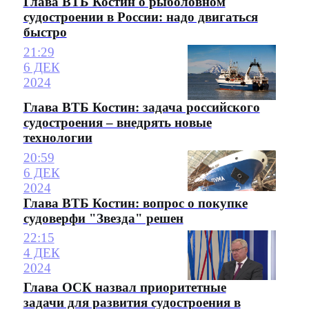
Глава ВТБ Костин о рыболовном
судостроении в России: надо двигаться
быстро
21:29
6 ДЕК
2024
Глава ВТБ Костин: задача российского
судостроения – внедрять новые
технологии
20:59
6 ДЕК
2024
Глава ВТБ Костин: вопрос о покупке
судоверфи "Звезда" решен
22:15
4 ДЕК
2024
Глава ОСК назвал приоритетные
задачи для развития судостроения в