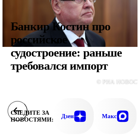
Банкир Костин про
российское
судостроение: раньше
требовался импорт
© РИА НОВОС
СЛЕДИТЕ ЗА
Дзен
Макс
НОВОСТЯМИ: