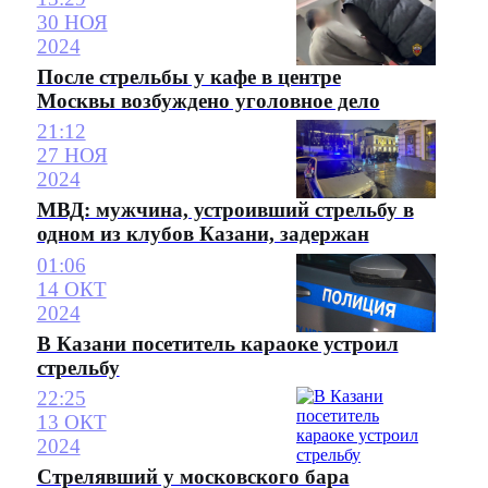
30 НОЯ
2024
После стрельбы у кафе в центре
Москвы возбуждено уголовное дело
21:12
27 НОЯ
2024
МВД: мужчина, устроивший стрельбу в
одном из клубов Казани, задержан
01:06
14 ОКТ
2024
В Казани посетитель караоке устроил
стрельбу
22:25
13 ОКТ
2024
Стрелявший у московского бара