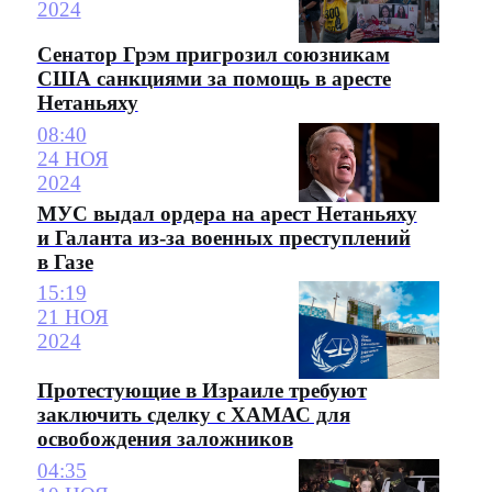
2024
Сенатор Грэм пригрозил союзникам
США санкциями за помощь в аресте
Нетаньяху
08:40
24 НОЯ
2024
МУС выдал ордера на арест Нетаньяху
и Галанта из-за военных преступлений
в Газе
15:19
21 НОЯ
2024
Протестующие в Израиле требуют
заключить сделку с ХАМАС для
освобождения заложников
04:35