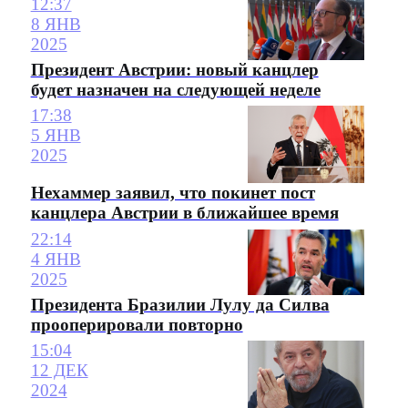
12:37
8 ЯНВ
2025
Президент Австрии: новый канцлер
будет назначен на следующей неделе
17:38
5 ЯНВ
2025
Нехаммер заявил, что покинет пост
канцлера Австрии в ближайшее время
22:14
4 ЯНВ
2025
Президента Бразилии Лулу да Силва
прооперировали повторно
15:04
12 ДЕК
2024