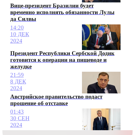
Вице-президент Бразилии будет
временно исполнять обязанности Лулы
да Силвы
14:20
10 ДЕК
2024
Президент Республики Сербской Додик
готовится к операции на пищеводе и
желудке
21:59
8 ДЕК
2024
Австрийское правительство подаст
прошение об отставке
01:43
30 СЕН
2024