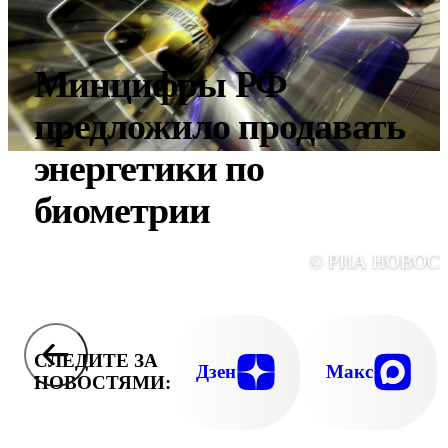
Минцифры РФ
предложило продавать
энергетики по
биометрии
© РИА НОВОС
СЛЕДИТЕ ЗА
Дзен
Макс
НОВОСТЯМИ: