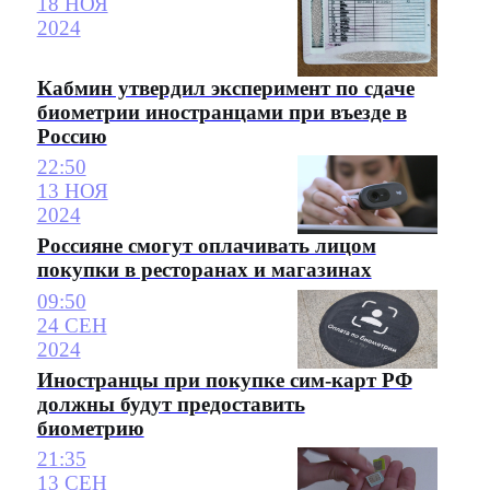
18 НОЯ
2024
Кабмин утвердил эксперимент по сдаче
биометрии иностранцами при въезде в
Россию
22:50
13 НОЯ
2024
Россияне смогут оплачивать лицом
покупки в ресторанах и магазинах
09:50
24 СЕН
2024
Иностранцы при покупке сим-карт РФ
должны будут предоставить
биометрию
21:35
13 СЕН