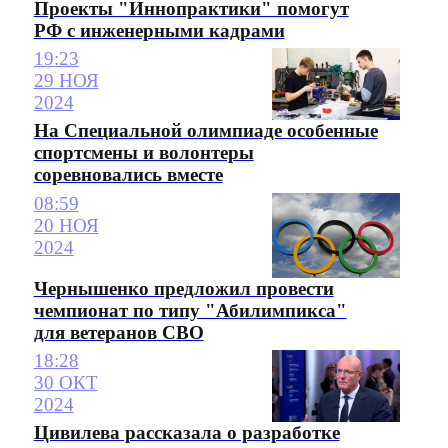
Проекты "Иннопрактики" помогут
РФ с инженерными кадрами
19:23
29 НОЯ
2024
На Специальной олимпиаде особенные
спортсмены и волонтеры
соревновались вместе
08:59
20 НОЯ
2024
Чернышенко предложил провести
чемпионат по типу "Абилимпикса"
для ветеранов СВО
18:28
30 ОКТ
2024
Цивилева рассказала о разработке