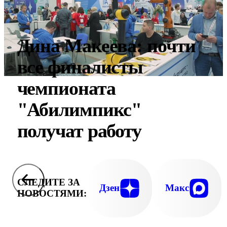
Дина Макеева: почти
все финалисты
чемпионата
"Абилимпикс"
получат работу
СЛЕДИТЕ ЗА
Дзен
Макс
НОВОСТЯМИ: