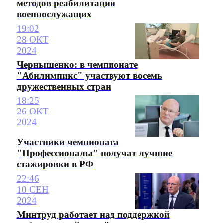
методов реабилитации
военнослужащих
19:02
28 ОКТ
2024
Чернышенко: в чемпионате
"Абилимпикс" участвуют восемь
дружественных стран
18:25
26 ОКТ
2024
Участники чемпионата
"Профессионалы" получат лучшие
стажировки в РФ
22:46
10 СЕН
2024
Минтруд работает над поддержкой