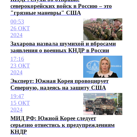
cеверокорейских войск в Россию – это
"грязные маневры" США
00:53
26 ОКТ
2024
Захарова назвала шумихой и вбросами
заявления о военных КНДР в России
17:16
23 ОКТ
2024
Эксперт: Южная Корея провоцирует
Северную, надеясь на защиту США
19:47
15 ОКТ
2024
МИД РФ: Южной Корее следует
серьезно отнестись к предупреждениям
КНДР