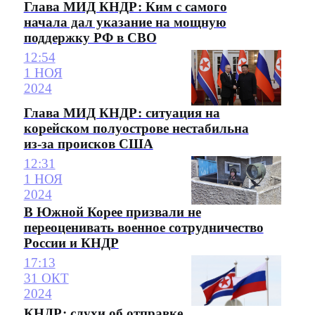
Глава МИД КНДР: Ким с самого
начала дал указание на мощную
поддержку РФ в СВО
12:54
1 НОЯ
2024
Глава МИД КНДР: ситуация на
корейском полуострове нестабильна
из-за происков США
12:31
1 НОЯ
2024
В Южной Корее призвали не
переоценивать военное сотрудничество
России и КНДР
17:13
31 ОКТ
2024
КНДР: слухи об отправке