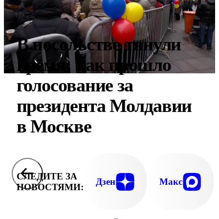
В посольстве тянули
время: как прошло
голосование за
президента Молдавии
в Москве
СЛЕДИТЕ ЗА
Дзен
Макс
НОВОСТЯМИ: