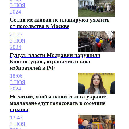
3 НОЯ
2024
Сотни молдаван не планируют уходить
от посольства в Москве
21:27
3 НОЯ
2024
Гуцул: власти Молдавии нарушили
Конституцию, ограничив права
избирателей в РФ
18:06
3 НОЯ
2024
Не хотим, чтобы наши голоса украли:
молдаване едут голосовать в соседние
страны
12:47
3 НОЯ