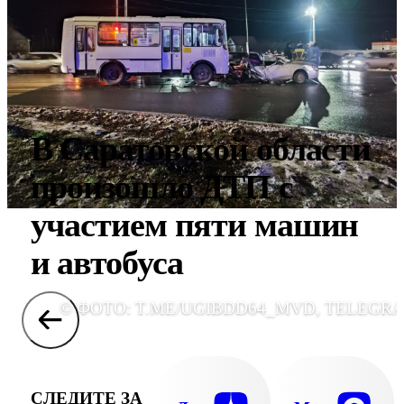
В Саратовской области
произошло ДТП с
участием пяти машин
и автобуса
© ФОТО: T.ME/UGIBDD64_MVD, TELEGR
СЛЕДИТЕ ЗА