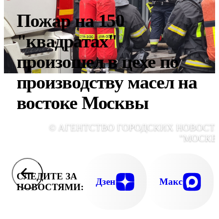
Пожар на 150
"квадратах"
произошел в цехе по
производству масел на
востоке Москвы
© АГЕНТСТВО ГОРОДСКИХ НОВОСТ
"МОСКВ
СЛЕДИТЕ ЗА
Дзен
Макс
НОВОСТЯМИ: