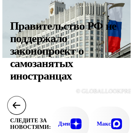
Правительство РФ не
поддержало
законопроект о
самозанятых
иностранцах
© GLOBALLOOKPRE
СЛЕДИТЕ ЗА
Дзен
Макс
НОВОСТЯМИ: