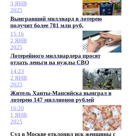
3 ЯНВ
2025
Выигравший миллиард в лотерею
получит более 781 млн руб.
15:16
2 ЯНВ
2025
Лотерейного миллиардера просят
отдать деньги на нужды СВО
14:23
2 ЯНВ
2025
Житель Ханты-Мансийска выиграл в
лотерею 147 миллионов рублей
16:20
1 ЯНВ
2025
Суд в Москве отклонил иск женщины с