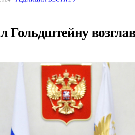
л Гольдштейну возгла