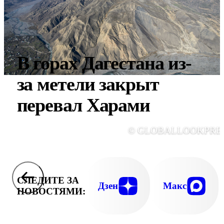
В горах Дагестана из-
за метели закрыт
перевал Харами
© GLOBALLOOKPRE
СЛЕДИТЕ ЗА
Дзен
Макс
НОВОСТЯМИ: