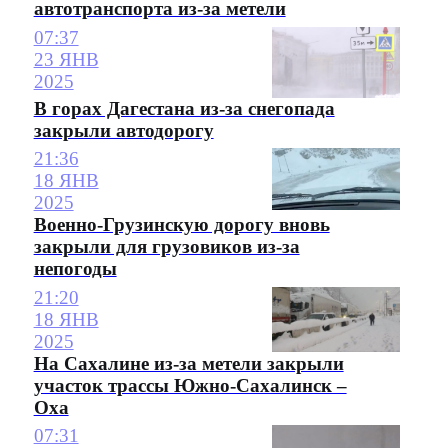
автотранспорта из-за метели
07:37
23 ЯНВ
2025
В горах Дагестана из-за снегопада
закрыли автодорогу
21:36
18 ЯНВ
2025
Военно-Грузинскую дорогу вновь
закрыли для грузовиков из-за
непогоды
21:20
18 ЯНВ
2025
На Сахалине из-за метели закрыли
участок трассы Южно-Сахалинск –
Оха
07:31