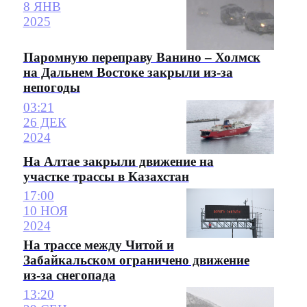
8 ЯНВ
2025
Паромную переправу Ванино – Холмск
на Дальнем Востоке закрыли из-за
непогоды
03:21
26 ДЕК
2024
На Алтае закрыли движение на
участке трассы в Казахстан
17:00
10 НОЯ
2024
На трассе между Читой и
Забайкальском ограничено движение
из-за снегопада
13:20