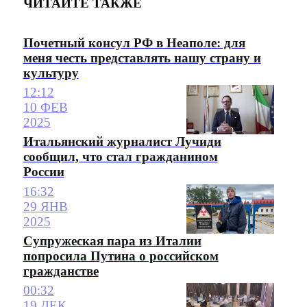
ЧИТАЙТЕ ТАКЖЕ
Почетный консул РФ в Неаполе: для
меня честь представлять нашу страну и
культуру
12:12
10 ФЕВ
2025
Итальянский журналист Лучиди
сообщил, что стал гражданином
России
16:32
29 ЯНВ
2025
Супружеская пара из Италии
попросила Путина о российском
гражданстве
00:32
19 ДЕК