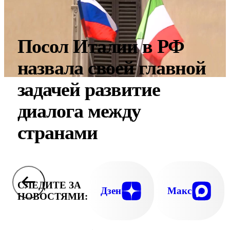
Посол Италии в РФ
назвала своей главной
задачей развитие
диалога между
странами
СЛЕДИТЕ ЗА
Дзен
Макс
НОВОСТЯМИ: