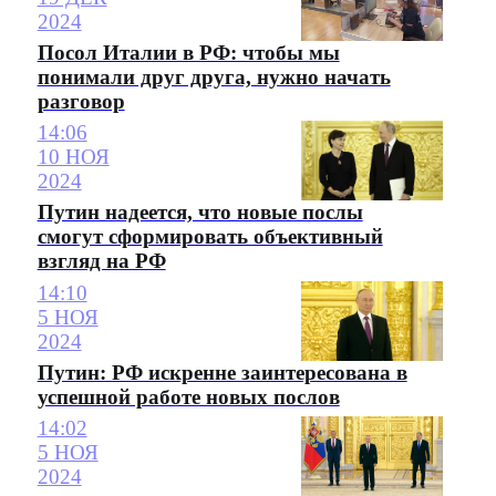
2024
Посол Италии в РФ: чтобы мы
понимали друг друга, нужно начать
разговор
14:06
10 НОЯ
2024
Путин надеется, что новые послы
смогут сформировать объективный
взгляд на РФ
14:10
5 НОЯ
2024
Путин: РФ искренне заинтересована в
успешной работе новых послов
14:02
5 НОЯ
2024