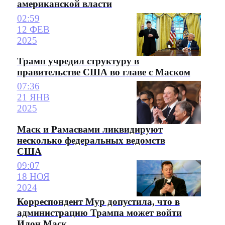
американской власти
02:59
12 ФЕВ
2025
Трамп учредил структуру в
правительстве США во главе с Маском
07:36
21 ЯНВ
2025
Маск и Рамасвами ликвидируют
несколько федеральных ведомств
США
09:07
18 НОЯ
2024
Корреспондент Мур допустила, что в
администрацию Трампа может войти
Илон Маск