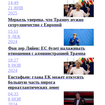
14:49
21 ЯНВ
2025
Меркель уверена, что Трампу нужно
сотрудничество с Европой
15:11
9 ДЕК
2024
Фон дер Ляйен: ЕС будет налаживать
отношения с администрацией Трампа
18:27
8 НОЯ
2024
Евстафьев: глава ЕК может откусить
большую часть пирога
евроатлантических денег
04:35
8 НОЯ
2024