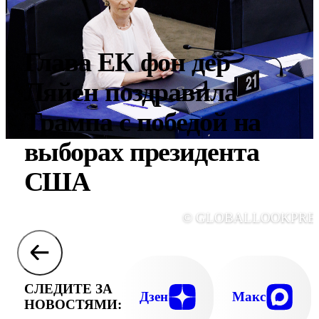
Глава ЕК фон дер
Ляйен поздравила
Трампа с победой на
выборах президента
США
© GLOBALLOOKPRE
СЛЕДИТЕ ЗА
Дзен
Макс
НОВОСТЯМИ: