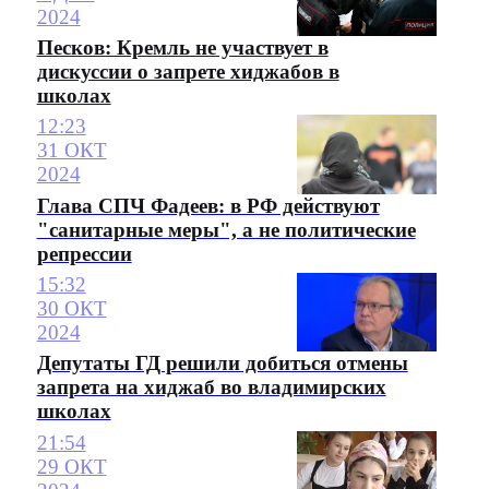
2024
Песков: Кремль не участвует в
дискуссии о запрете хиджабов в
школах
12:23
31 ОКТ
2024
Глава СПЧ Фадеев: в РФ действуют
"санитарные меры", а не политические
репрессии
15:32
30 ОКТ
2024
Депутаты ГД решили добиться отмены
запрета на хиджаб во владимирских
школах
21:54
29 ОКТ