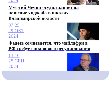
2024
Муфтий Чечни осудил запрет на
ношение хиджаба в школах
Владимирской области
07:25
29 ОКТ
2024
Фадеев сомневается, что чайлдфри в
РФ требует правового регулирования
13:16
25 СЕН
2024