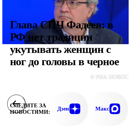
Глава СПЧ Фадеев: в
РФ нет традиции
укутывать женщин с
ног до головы в черное
© РИА НОВОС
СЛЕДИТЕ ЗА
Дзен
Макс
НОВОСТЯМИ: