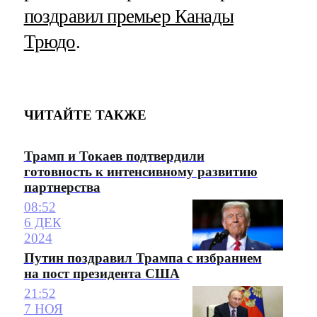
поздравил премьер Канады
Трюдо
.
ЧИТАЙТЕ ТАКЖЕ
Трамп и Токаев подтвердили
готовность к интенсивному развитию
партнерства
08:52
6 ДЕК
2024
Путин поздравил Трампа с избранием
на пост президента США
21:52
7 НОЯ