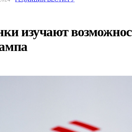
нки изучают возможнос
рампа