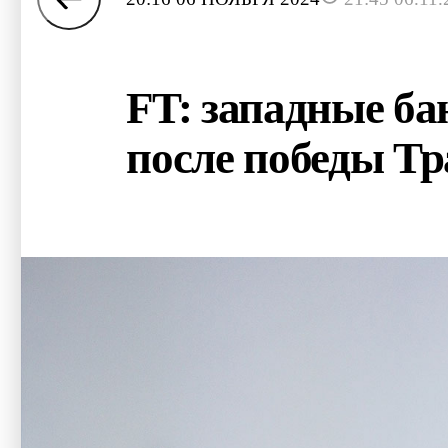
FT: западные ба
после победы Т