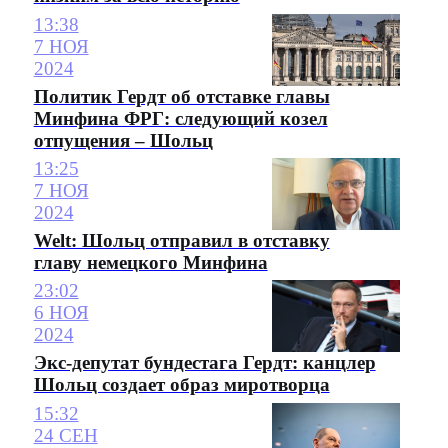
13:38
7 НОЯ
2024
Политик Гердт об отставке главы
Минфина ФРГ: следующий козел
отпущения – Шольц
13:25
7 НОЯ
2024
Welt: Шольц отправил в отставку
главу немецкого Минфина
23:02
6 НОЯ
2024
Экс-депутат бундестага Гердт: канцлер
Шольц создает образ миротворца
15:32
24 СЕН