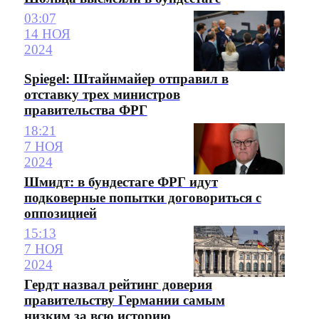
03:07
14 НОЯ
2024
Spiegel: Штайнмайер отправил в
отставку трех министров
правительства ФРГ
18:21
7 НОЯ
2024
Шмидт: в бундестаге ФРГ идут
подковерные попытки договориться с
оппозицией
15:13
7 НОЯ
2024
Гердт назвал рейтинг доверия
правительству Германии самым
низким за всю историю