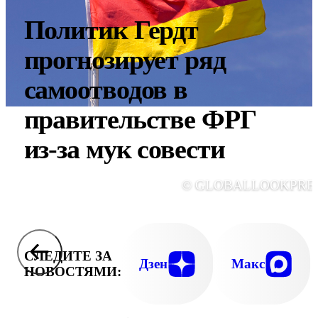
Политик Гердт
прогнозирует ряд
самоотводов в
правительстве ФРГ
из-за мук совести
© GLOBALLOOKPRE
СЛЕДИТЕ ЗА
Дзен
Макс
НОВОСТЯМИ: