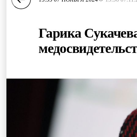
Гарика Сукачева
медосвидетельс