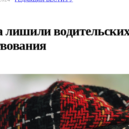
 лишили водительских 
твования