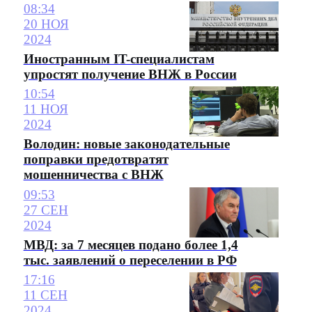
08:34
20 НОЯ
2024
Иностранным IT-специалистам
упростят получение ВНЖ в России
10:54
11 НОЯ
2024
Володин: новые законодательные
поправки предотвратят
мошенничества с ВНЖ
09:53
27 СЕН
2024
МВД: за 7 месяцев подано более 1,4
тыс. заявлений о переселении в РФ
17:16
11 СЕН
2024