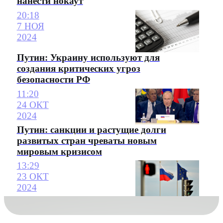
нанести нокаут
20:18
7 НОЯ
2024
Путин: Украину используют для
создания критических угроз
безопасности РФ
11:20
24 ОКТ
2024
Путин: санкции и растущие долги
развитых стран чреваты новым
мировым кризисом
13:29
23 ОКТ
2024