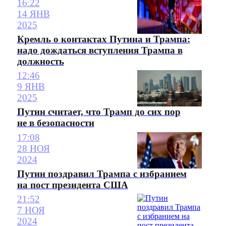
16:22
14 ЯНВ
2025
Кремль о контактах Путина и Трампа:
надо дождаться вступления Трампа в
должность
12:46
9 ЯНВ
2025
Путин считает, что Трамп до сих пор
не в безопасности
17:08
28 НОЯ
2024
Путин поздравил Трампа с избранием
на пост президента США
21:52
7 НОЯ
2024