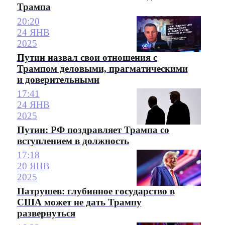
Трампа
20:20
24 ЯНВ
2025
Путин назвал свои отношения с
Трампом деловыми, прагматическими
и доверительными
17:41
24 ЯНВ
2025
Путин: РФ поздравляет Трампа со
вступлением в должность
17:18
20 ЯНВ
2025
Патрушев: глубинное государство в
США может не дать Трампу
развернуться