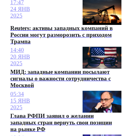
17:47
24 ЯНВ
2025
Reuters: активы западных компаний в
России могут разморозить с приходом
Трампа
14:40
20 ЯНВ
2025
МИД: западные компании посылают
сигналы о важности сотрудничества с
Москвой
05:34
15 ЯНВ
2025
Глава РФПИ заявил о желании
западных стран вернуть свои позиции
на рынке РФ