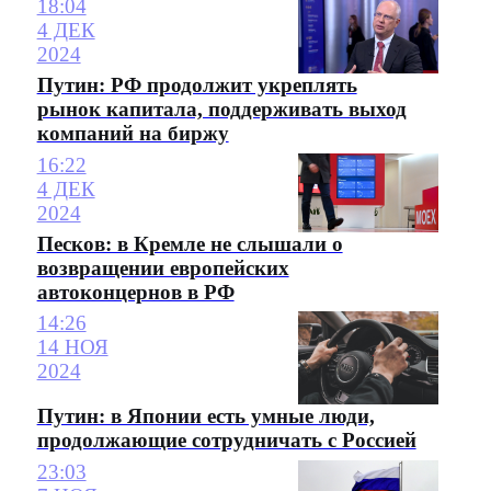
18:04
4 ДЕК
2024
Путин: РФ продолжит укреплять
рынок капитала, поддерживать выход
компаний на биржу
16:22
4 ДЕК
2024
Песков: в Кремле не слышали о
возвращении европейских
автоконцернов в РФ
14:26
14 НОЯ
2024
Путин: в Японии есть умные люди,
продолжающие сотрудничать с Россией
23:03