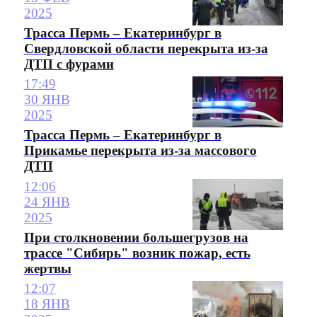
2025
Трасса Пермь – Екатеринбург в
Свердловской области перекрыта из-за
ДТП с фурами
17:49
30 ЯНВ
2025
Трасса Пермь – Екатеринбург в
Прикамье перекрыта из-за массового
ДТП
12:06
24 ЯНВ
2025
При столкновении большегрузов на
трассе "Сибирь" возник пожар, есть
жертвы
12:07
18 ЯНВ