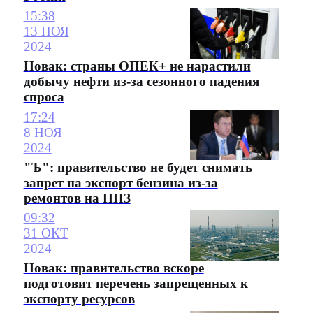
15:38
13 НОЯ
2024
Новак: страны ОПЕК+ не нарастили
добычу нефти из-за сезонного падения
спроса
17:24
8 НОЯ
2024
"Ъ": правительство не будет снимать
запрет на экспорт бензина из-за
ремонтов на НПЗ
09:32
31 ОКТ
2024
Новак: правительство вскоре
подготовит перечень запрещенных к
экспорту ресурсов