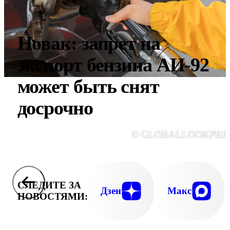
Новак: запрет на
экспорт бензина АИ-92
может быть снят
досрочно
© GLOBALLOOKPRE
СЛЕДИТЕ ЗА
Дзен
Макс
НОВОСТЯМИ: