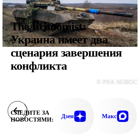
The Economist:
Украина имеет два
сценария завершения
конфликта
© РИА НОВОС
СЛЕДИТЕ ЗА
Дзен
Макс
НОВОСТЯМИ: