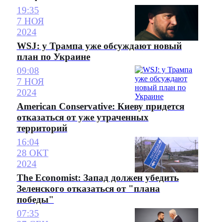
19:35
7 НОЯ
2024
WSJ: у Трампа уже обсуждают новый
план по Украине
09:08
7 НОЯ
2024
American Conservative: Киеву придется
отказаться от уже утраченных
территорий
16:04
28 ОКТ
2024
The Economist: Запад должен убедить
Зеленского отказаться от "плана
победы"
07:35