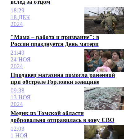
вслед за отцом
18:29
18 ДЕК
2024
"Мама – работа и призвание": в
России празднуется День матери
21:49
24 НОЯ
2024
Продавец магазина помогла раненной
при обстреле Горловки женщине
09:38
13 НОЯ
2024
Медик из Томской области
добровольно отправилась в зону СВО
12:03
1 НОЯ