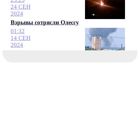
24 СЕН
2024
Взрывы сотрясли Одессу
01:32
14 СЕН
2024