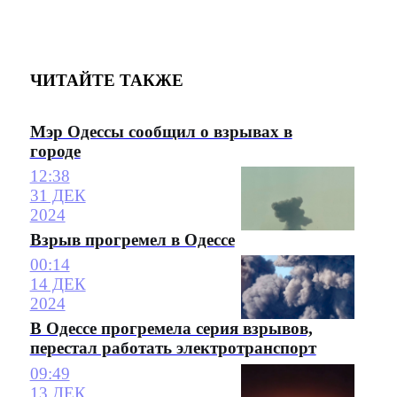
ЧИТАЙТЕ ТАКЖЕ
Мэр Одессы сообщил о взрывах в
городе
12:38
31 ДЕК
2024
Взрыв прогремел в Одессе
00:14
14 ДЕК
2024
В Одессе прогремела серия взрывов,
перестал работать электротранспорт
09:49
13 ДЕК