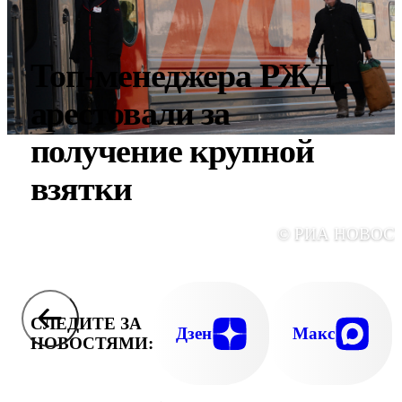
Топ-менеджера РЖД
арестовали за
получение крупной
взятки
© РИА НОВОС
СЛЕДИТЕ ЗА
Дзен
Макс
НОВОСТЯМИ: