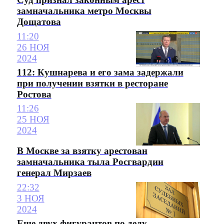
замначальника метро Москвы
Дощатова
11:20
26 НОЯ
2024
112: Кушнарева и его зама задержали
при получении взятки в ресторане
Ростова
11:26
25 НОЯ
2024
В Москве за взятку арестован
замначальника тыла Росгвардии
генерал Мирзаев
22:32
3 НОЯ
2024
Еще двух фигурантов по делу