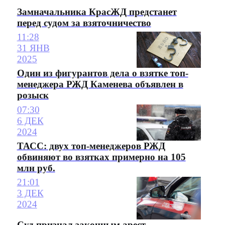
Замначальника КрасЖД предстанет
перед судом за взяточничество
11:28
31 ЯНВ
2025
Один из фигурантов дела о взятке топ-
менеджера РЖД Каменева объявлен в
розыск
07:30
6 ДЕК
2024
ТАСС: двух топ-менеджеров РЖД
обвиняют во взятках примерно на 105
млн руб.
21:01
3 ДЕК
2024
Суд признал законным арест