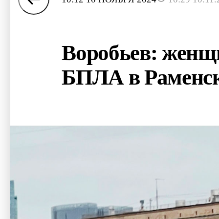
Воробьев: женщи
БПЛА в Раменс