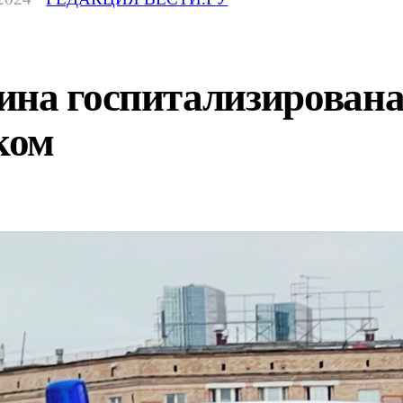
на госпитализирована 
ком