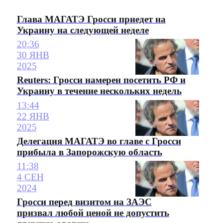
Глава МАГАТЭ Гросси приедет на
Украину на следующей неделе
20:36
30 ЯНВ
2025
Reuters: Гросси намерен посетить РФ и
Украину в течение нескольких недель
13:44
22 ЯНВ
2025
Делегация МАГАТЭ во главе с Гросси
прибыла в Запорожскую область
11:38
4 СЕН
2024
Гросси перед визитом на ЗАЭС
призвал любой ценой не допустить