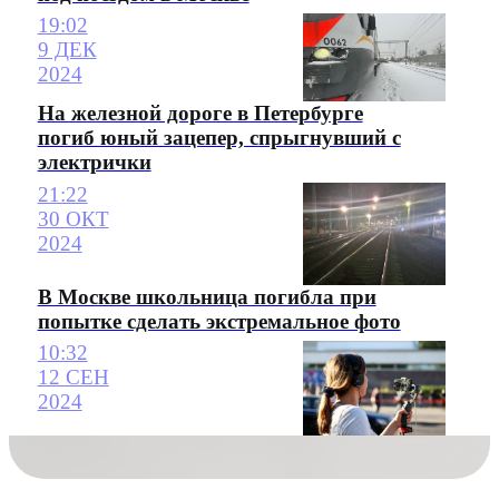
19:02
9 ДЕК
2024
На железной дороге в Петербурге
погиб юный зацепер, спрыгнувший с
электрички
21:22
30 ОКТ
2024
В Москве школьница погибла при
попытке сделать экстремальное фото
10:32
12 СЕН
2024