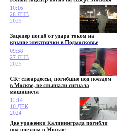
10:16
28 ЯНВ
2025
Зацепер погиб от удара током на
крыше электрички в Подмосковье
09:58
27 ЯНВ
2025
СК: стюардессы, погибшие под поездом
в Москве, не слышали сигнала
машиниста
11:14
10 ДЕК
2024
Две уроженки Калининграда погибли
под поездом в Москве