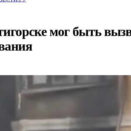
тигорске мог быть выз
ования