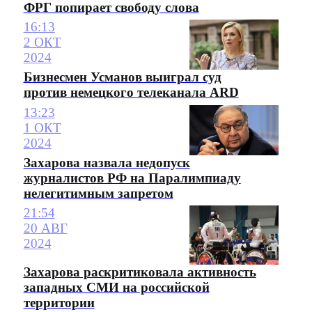
ФРГ попирает свободу слова
16:13
2 ОКТ
2024
Бизнесмен Усманов выиграл суд
против немецкого телеканала ARD
13:23
1 ОКТ
2024
Захарова назвала недопуск
журналистов РФ на Паралимпиаду
нелегитимным запретом
21:54
20 АВГ
2024
Захарова раскритиковала активность
западных СМИ на российской
территории