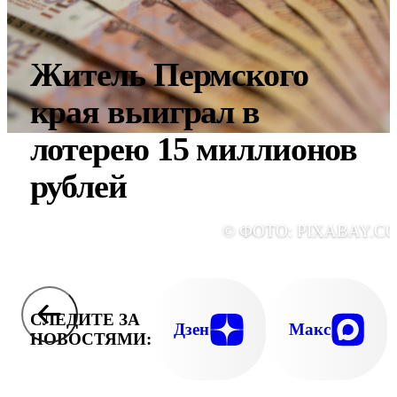
Житель Пермского
края выиграл в
лотерею 15 миллионов
рублей
© ФОТО: PIXABAY.C
СЛЕДИТЕ ЗА
Дзен
Макс
НОВОСТЯМИ: