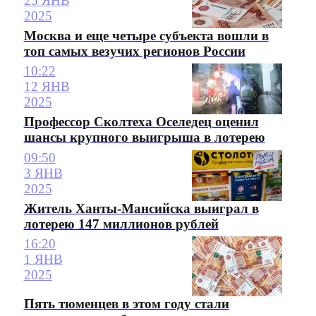
25 ЯНВ
2025
Москва и еще четыре субъекта вошли в
топ самых везучих регионов России
10:22
12 ЯНВ
2025
Профессор Сколтеха Оселедец оценил
шансы крупного выигрыша в лотерею
09:50
3 ЯНВ
2025
Житель Ханты-Мансийска выиграл в
лотерею 147 миллионов рублей
16:20
1 ЯНВ
2025
Пять тюменцев в этом году стали