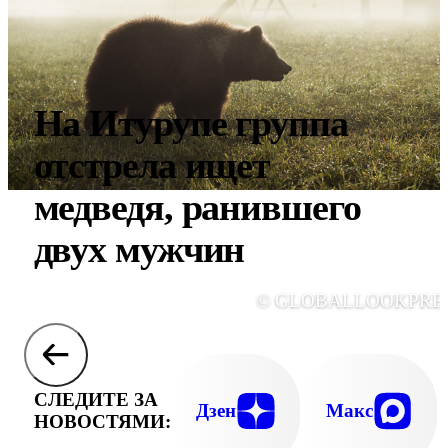
На Итурупе группа
отстрела ищет
медведя, ранившего
двух мужчин
© GLOBALLOOKPRE
СЛЕДИТЕ ЗА
Дзен
Макс
НОВОСТЯМИ: