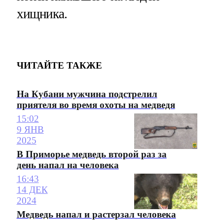
хищника.
ЧИТАЙТЕ ТАКЖЕ
На Кубани мужчина подстрелил
приятеля во время охоты на медведя
15:02
9 ЯНВ
2025
В Приморье медведь второй раз за
день напал на человека
16:43
14 ДЕК
2024
Медведь напал и растерзал человека