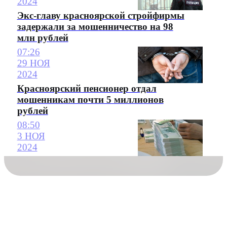
2024
Экс-главу красноярской стройфирмы
задержали за мошенничество на 98
млн рублей
07:26
29 НОЯ
2024
Красноярский пенсионер отдал
мошенникам почти 5 миллионов
рублей
08:50
3 НОЯ
2024