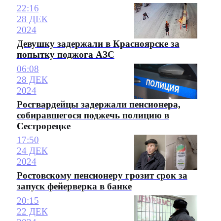
22:16
28 ДЕК
2024
Девушку задержали в Красноярске за
попытку поджога АЗС
06:08
28 ДЕК
2024
Росгвардейцы задержали пенсионера,
собиравшегося поджечь полицию в
Сестрорецке
17:50
24 ДЕК
2024
Ростовскому пенсионеру грозит срок за
запуск фейерверка в банке
20:15
22 ДЕК