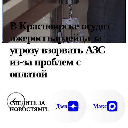
В Красноярске осудят
лжеросгвардейца за
угрозу взорвать АЗС
из-за проблем с
оплатой
СЛЕДИТЕ ЗА
Дзен
Макс
НОВОСТЯМИ: