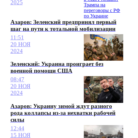
2025
Азаров: Зеленский предпринял первый
шаг на пути к тотальной мобилизации
11:51
20 НОЯ
2024
Зеленский: Украина проиграет без
военной помощи США
08:47
20 НОЯ
2024
Азаров: Украину зимой ждут разного
рода коллапсы из-за нехватки рабочей
силы
12:44
15 НОЯ