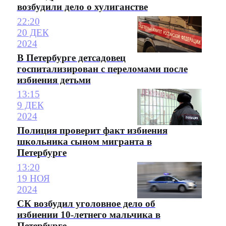
возбудили дело о хулиганстве
22:20
20 ДЕК
2024
В Петербурге детсадовец
госпитализирован с переломами после
избиения детьми
13:15
9 ДЕК
2024
Полиция проверит факт избиения
школьника сыном мигранта в
Петербурге
13:20
19 НОЯ
2024
СК возбудил уголовное дело об
избиении 10-летнего мальчика в
Петербурге