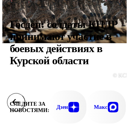
Госдеп: солдаты КНДР
принимают участие в
боевых действиях в
Курской области
© KC
СЛЕДИТЕ ЗА
Дзен
Макс
НОВОСТЯМИ: