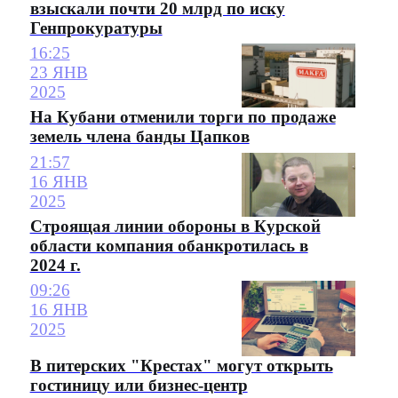
взыскали почти 20 млрд по иску
Генпрокуратуры
16:25
23 ЯНВ
2025
На Кубани отменили торги по продаже
земель члена банды Цапков
21:57
16 ЯНВ
2025
Строящая линии обороны в Курской
области компания обанкротилась в
2024 г.
09:26
16 ЯНВ
2025
В питерских "Крестах" могут открыть
гостиницу или бизнес-центр