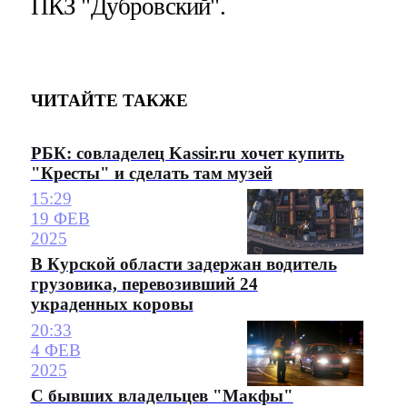
ПКЗ "Дубровский".
ЧИТАЙТЕ ТАКЖЕ
РБК: совладелец Kassir.ru хочет купить
"Кресты" и сделать там музей
15:29
19 ФЕВ
2025
В Курской области задержан водитель
грузовика, перевозивший 24
украденных коровы
20:33
4 ФЕВ
2025
С бывших владельцев "Макфы"