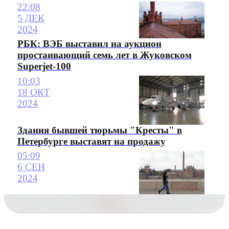
22:08
5 ДЕК
2024
РБК: ВЭБ выставил на аукцион
простаивающий семь лет в Жуковском
Superjet-100
10:03
18 ОКТ
2024
Здания бывшей тюрьмы "Кресты" в
Петербурге выставят на продажу
05:09
6 СЕН
2024